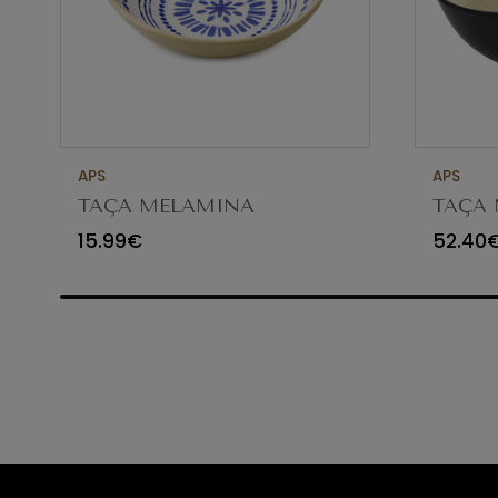
APS
APS
TAÇA MELAMINA
TAÇA 
Ø19XH5CM FLORYN 85450
Ø25XH
15.99€
52.40
84923