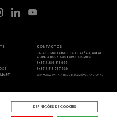
NTE
CONTACTOS
PARQUE MULTIUSOS, LOTE 4E/4D, AREAL
GORDO 8005.409 FARO, ALGARVE
(+351) 289 818 966
ADOS
(+351) 918 787 636
MA.PT
CHAMADA PARA A REDE FIXA/MÓVEL NACIONAL
DEFINIÇÕES DE COOKIES