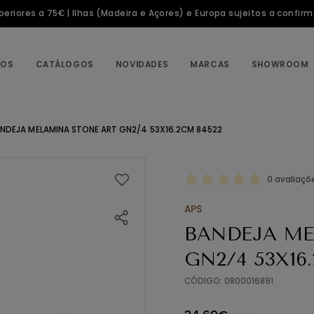
riores a 75€ | Ilhas (Madeira e Açores) e Europa sujeitos a confir
TOS
CATÁLOGOS
NOVIDADES
MARCAS
SHOWROOM
NDEJA MELAMINA STONE ART GN2/4 53X16.2CM 84522
0 avaliaçõ
APS
BANDEJA ME
GN2/4 53X16
CÓDIGO: 0800016891