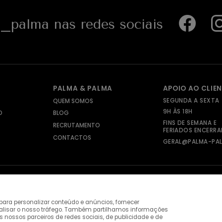
palma nas redes sociais
PALMA & PALMA
APOIO AO CLIE
SEGUNDA A SEXTA
QUEM SOMOS
9H ÀS 18H
O
BLOG
FINS DE SEMANA E
RECRUTAMENTO
FERIADOS ENCERR
CONTACTOS
GERAL@PALMA-PAL
ara personalizar conteúdo e anúncios, fornecer
nalisar o nosso tráfego. Também partilhamos informações
s nossos parceiros de redes sociais, de publicidade e de