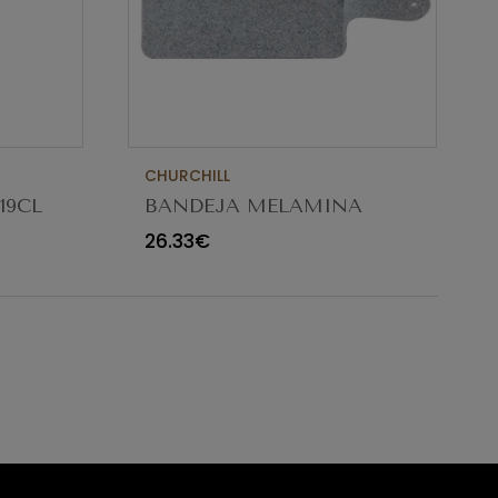
CHURCHILL
19CL
BANDEJA MELAMINA
 10540
GRANITO COM ASA
26.33€
26.5X14CM ZPLHPG1