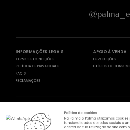
@palma_e_
INFORMAÇÕES LEGAIS
APOIO À VENDA
TERMOS E CONDIÇÕES
DEVOLUÇÕES
POLÍTICA DE PRIVACIDADE
LITÍGIOS DE CONSUM
FAQ´S
RECLAMAÇÕES
MÉTODOS DE ENVIO
MÉTODOS DE PAGAMENTO
Política de cookies
Na Palma & Palma utilizamos cookies p
funcionalidades de redes sociais e a
acerca da tua utilização do site com o