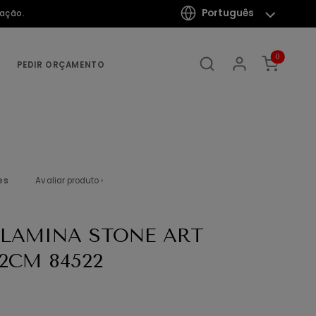
Português
mação.
0
PEDIR ORÇAMENTO
es
Avaliar produto ›
LAMINA STONE ART
.2CM 84522