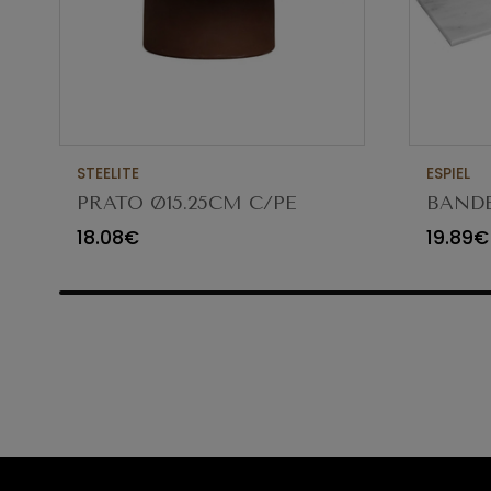
STEELITE
ESPIEL
PRATO Ø15.25CM C/PE
BAND
SPICE SAFFRON 6214RT003
BRANC
18.08€
19.89€