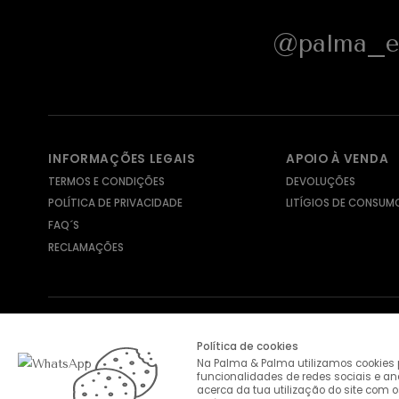
@palma_e_
INFORMAÇÕES LEGAIS
APOIO À VENDA
TERMOS E CONDIÇÕES
DEVOLUÇÕES
POLÍTICA DE PRIVACIDADE
LITÍGIOS DE CONSUM
FAQ´S
RECLAMAÇÕES
MÉTODOS DE ENVIO
MÉTODOS DE PAGAMENTO
Política de cookies
Na Palma & Palma utilizamos cookies p
funcionalidades de redes sociais e a
acerca da tua utilização do site com o