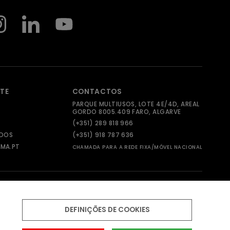
NTE
CONTACTOS
PARQUE MULTIUSOS, LOTE 4E/4D, AREAL
GORDO 8005.409 FARO, ALGARVE
(+351) 289 818 966
ADOS
(+351) 918 787 636
MA.PT
CHAMADA PARA A REDE FIXA/MÓVEL NACIONAL
DEFINIÇÕES DE COOKIES