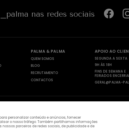
palma nas redes sociais
PALMA & PALMA
APOIO AO CLIE
SEGUNDA A SEXTA
QUEM SOMOS
9H ÀS 18H
O
BLOG
FINS DE SEMANA E
RECRUTAMENTO
FERIADOS ENCERR
CONTACTOS
GERAL@PALMA-PAL
ara personalizar conteúdo e anúncios, fornecer
nalisar o nosso tráfego. Também partilhamos informações
s nossos parceiros de redes sociais, de publicidade e de