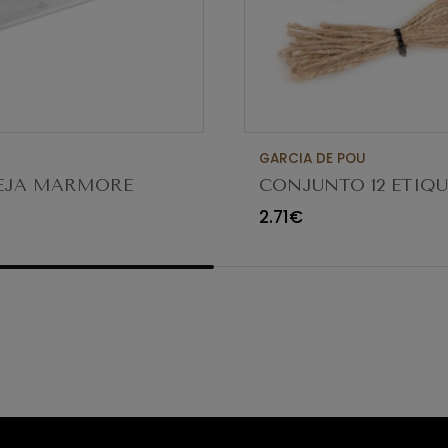
GARCIA DE POU
EJA MARMORE
CONJUNTO 12 ETIQ
A GN2/4 FAV265
ARDOSIA C/CORDA
2.71€
3.9X7CM