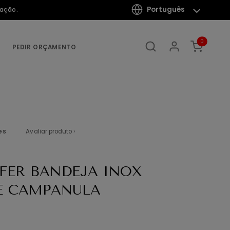
Português
mação.
0
PEDIR ORÇAMENTO
es
Avaliar produto ›
FER BANDEJA INOX
E CAMPANULA