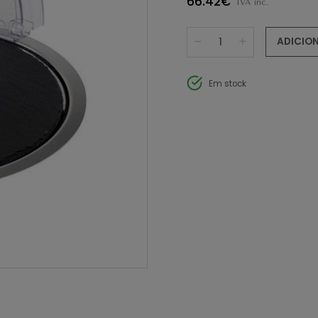
66.42€
IVA inc.
ADICIO
Em stock