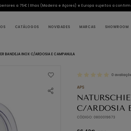
riores a 75€ | Ilhas (Madeira e Açores) e Europa sujeitos a confir
TOS
CATÁLOGOS
NOVIDADES
MARCAS
SHOWROOM
ER BANDEJA INOX C/ARDOSIA E CAMPANULA
0 avaliaçõ
APS
NATURSCHIE
C/ARDOSIA 
CÓDIGO: 0800019673