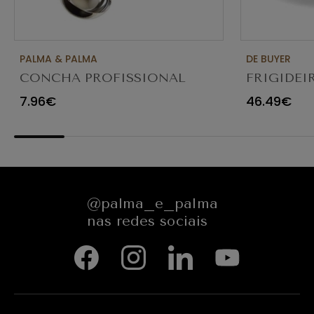
PALMA & PALMA
DE BUYER
CONCHA PROFISSIONAL
FRIGIDEI
8CM 4613LA
ANTIADE
7.96€
46.49€
@palma_e_palma
nas redes sociais