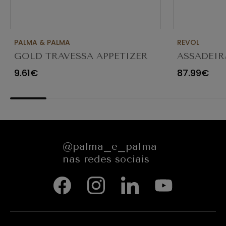
PALMA & PALMA
REVOL
GOLD TRAVESSA APPETIZER
ASSADEIR
Ø23X12CM
CARACTE
9.61€
87.99€
654545
@palma_e_palma
nas redes sociais