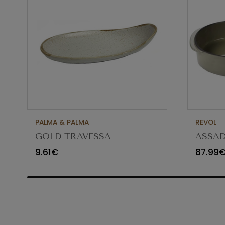
PALMA & PALMA
REVOL
GOLD TRAVESSA
ASSAD
APPETIZER Ø23X12CM
CARA
9.61€
87.99
65454