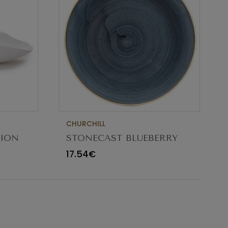
CHURCHILL
TION
STONECAST BLUEBERRY
CM
TAÇA 18.2CM
17.54€