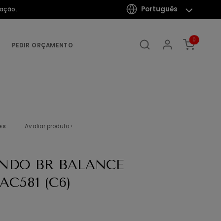
Português
mação.
0
PEDIR ORÇAMENTO
es
Avaliar produto ›
NDO BR BALANCE
AC581 (C6)