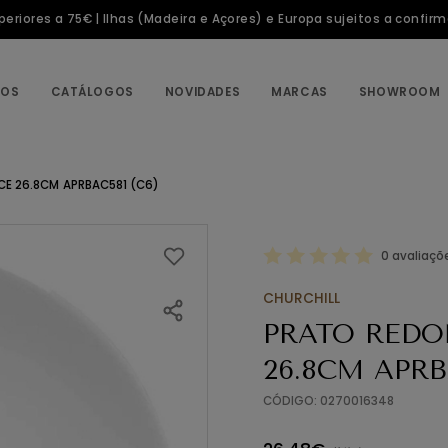
riores a 75€ | Ilhas (Madeira e Açores) e Europa sujeitos a confir
TOS
CATÁLOGOS
NOVIDADES
MARCAS
SHOWROOM
E 26.8CM APRBAC581 (C6)
0 avaliaçõ
CHURCHILL
PRATO REDO
26.8CM APRB
CÓDIGO: 0270016348