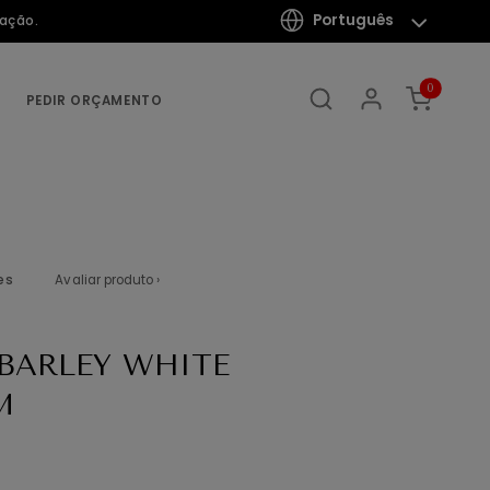
Português
mação.
0
PEDIR ORÇAMENTO
es
Avaliar produto ›
BARLEY WHITE
M