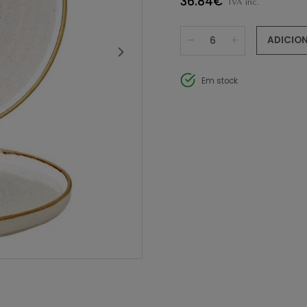
36.84€
IVA inc.
ADICIO
Em stock