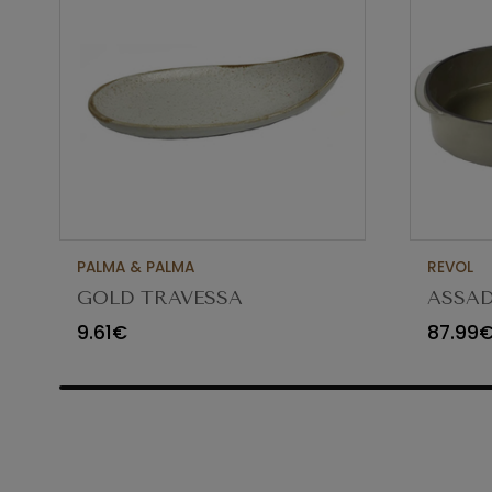
PALMA & PALMA
REVOL
GOLD TRAVESSA
ASSAD
APPETIZER Ø23X12CM
CARA
9.61€
87.99
65454