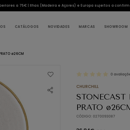
riores a 75€ | Ilhas (Madeira e Açores) e Europa sujeitos a confir
TOS
CATÁLOGOS
NOVIDADES
MARCAS
SHOWROOM
 PRATO ø26CM
0 avaliaçõ
CHURCHILL
STONECAST 
PRATO ø26C
CÓDIGO: 0270093087