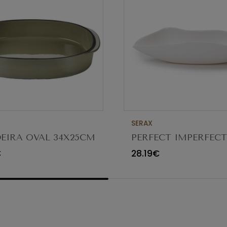
SERAX
EIRA OVAL 34X25CM
PERFECT IMPERFEC
CTERE CARDAMOMO
TAÇA FUNGUS 18/8
€
28.19€
5