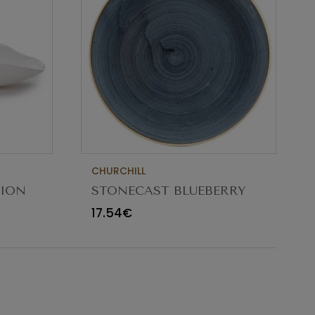
CHURCHILL
TION
STONECAST BLUEBERRY
CM
TAÇA 18.2CM
17.54€