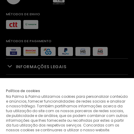
MÉTODOS DE ENVIO
MÉTODOS DE PAGAMENTO
INFORMAÇÕES LEGAIS
APOIO À VENDA
Política de cookies
Na Palma & Palma utilizamos cookies para personalizar conteúdo
PALMA & PALMA
e anúncios, fornecer funcionalidades de redes sociais e analisar
o nosso tráfego. Também partilhamos informações acerca da
tua utilização do site com os nossos parceiros de redes sociais,
APOIO AO CLIENTE
de publicidade e de análise, que as podem combinar com outras
informações que lhes forneceste ou recolhidas por estes a partir
da tua utilização dos respetivos serviços. Concordas com os
nossos cookies se continuares a utilizar o nosso website.
CONTACTOS