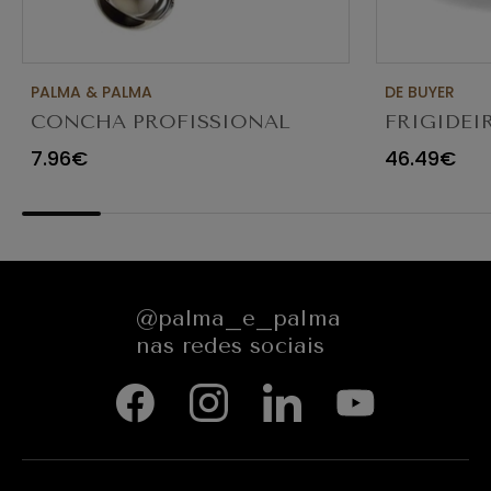
PALMA & PALMA
DE BUYER
CONCHA PROFISSIONAL
FRIGIDEI
8CM 4613LA
ANTIADE
7.96€
46.49€
@palma_e_palma
nas redes sociais