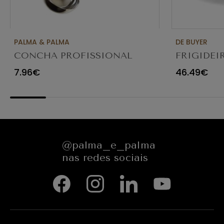
PALMA & PALMA
DE BUYER
CONCHA PROFISSIONAL
FRIGIDEI
8CM 4613LA
ANTIADE
7.96€
46.49€
@palma_e_palma
nas redes sociais