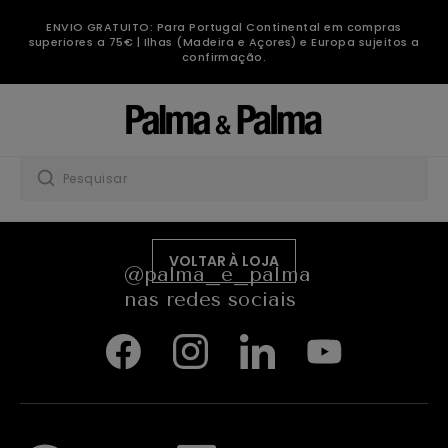
Detalhe
ENVIO GRATUITO: Para Portugal Continental em compras
de
superiores a 75€ | Ilhas (Madeira e Açores) e Europa sujeitos a
confirmação.
Produto
-
Sem
O PRODUTO QUE PESQUISA
Produto
JÁ NÃO SE ENCONTRA DISPONÍVEL!
para mais sugestões consulte os produtos
VOLTAR À LOJA
@palma_e_palma
nas redes sociais