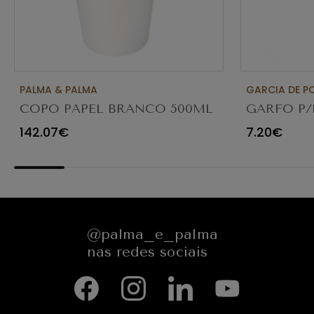
PALMA & PALMA
GARCIA DE P
COPO PAPEL BRANCO 500ML
GARFO P/
(16 OZ) SPF-161H C/1000
MADEIRA 
142.07€
7.20€
@palma_e_palma
nas redes sociais