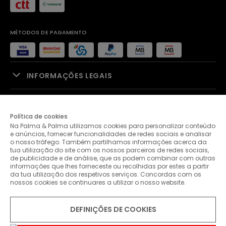
MÉTODOS DE PAGAMENTO
INFORMAÇÕES LEGAIS
APOIO À VENDA
Política de cookies
Na Palma & Palma utilizamos cookies para personalizar conteúdo
PALMA & PALMA
e anúncios, fornecer funcionalidades de redes sociais e analisar
o nosso tráfego. Também partilhamos informações acerca da
tua utilização do site com os nossos parceiros de redes sociais,
APOIO AO CLIENTE
de publicidade e de análise, que as podem combinar com outras
informações que lhes forneceste ou recolhidas por estes a partir
da tua utilização dos respetivos serviços. Concordas com os
nossos cookies se continuares a utilizar o nosso website.
CONTACTOS
DEFINIÇÕES DE COOKIES
© 2026 Palma & Palma. Todos os direitos reservados.