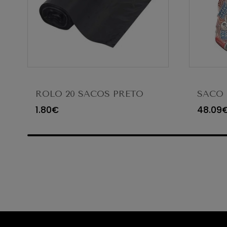
ROLO 20 SACOS PRETO
SACO 
PEAD 600X800X15 (C25)
400X6
1.80€
48.09