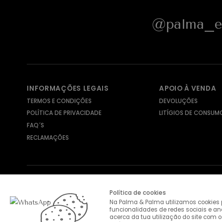
@palma_e_
INFORMAÇÕES LEGAIS
APOIO À VENDA
TERMOS E CONDIÇÕES
DEVOLUÇÕES
POLÍTICA DE PRIVACIDADE
LITÍGIOS DE CONSUM
FAQ´S
RECLAMAÇÕES
MÉTODOS DE ENVIO
MÉTODOS DE PAGAMENTO
Política de cookies
Na Palma & Palma utilizamos cookies p
funcionalidades de redes sociais e a
acerca da tua utilização do site com o