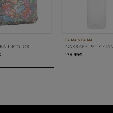
PALMA & PALMA
BA INCOLOR
GARRAFA PET C/TA
50X20 C/10KG
250ML PACK 420UN
€
175.99€