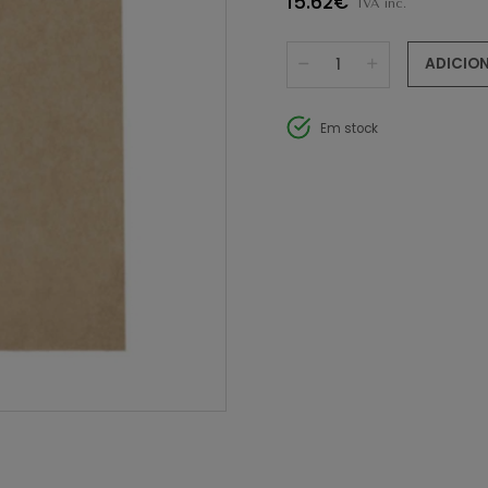
15.62€
IVA inc.
ADICIO
Em stock