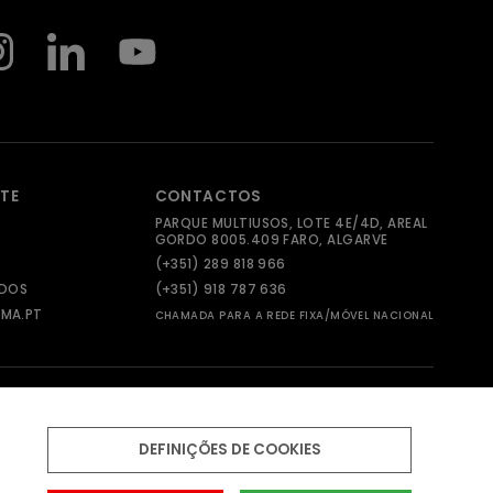
NTE
CONTACTOS
PARQUE MULTIUSOS, LOTE 4E/4D, AREAL
GORDO 8005.409 FARO, ALGARVE
(+351) 289 818 966
ADOS
(+351) 918 787 636
MA.PT
CHAMADA PARA A REDE FIXA/MÓVEL NACIONAL
DEFINIÇÕES DE COOKIES