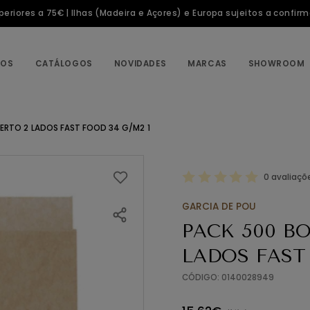
riores a 75€ | Ilhas (Madeira e Açores) e Europa sujeitos a confir
TOS
CATÁLOGOS
NOVIDADES
MARCAS
SHOWROOM
ERTO 2 LADOS FAST FOOD 34 G/M2 1
0 avaliaçõ
GARCIA DE POU
PACK 500 B
LADOS FAST 
CÓDIGO: 0140028949