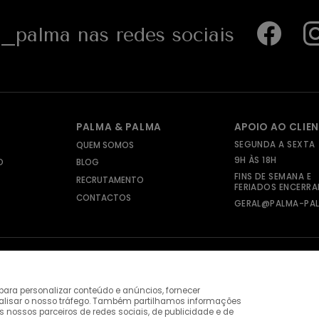
palma nas redes sociais
PALMA & PALMA
APOIO AO CLIE
SEGUNDA A SEXTA
QUEM SOMOS
9H ÀS 18H
O
BLOG
FINS DE SEMANA E
RECRUTAMENTO
FERIADOS ENCERR
CONTACTOS
GERAL@PALMA-PAL
ara personalizar conteúdo e anúncios, fornecer
nalisar o nosso tráfego. Também partilhamos informações
s nossos parceiros de redes sociais, de publicidade e de