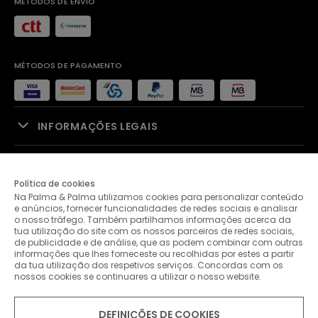
MÉTODOS DE ENVIO
MÉTODOS DE PAGAMENTO
INFORMAÇÕES LEGAIS
APOIO À VENDA
Política de cookies
Na Palma & Palma utilizamos cookies para personalizar conteúdo
PALMA & PALMA
e anúncios, fornecer funcionalidades de redes sociais e analisar
o nosso tráfego. Também partilhamos informações acerca da
tua utilização do site com os nossos parceiros de redes sociais,
APOIO AO CLIENTE
de publicidade e de análise, que as podem combinar com outras
informações que lhes forneceste ou recolhidas por estes a partir
da tua utilização dos respetivos serviços. Concordas com os
nossos cookies se continuares a utilizar o nosso website.
CONTACTOS
DEFINIÇÕES DE COOKIES