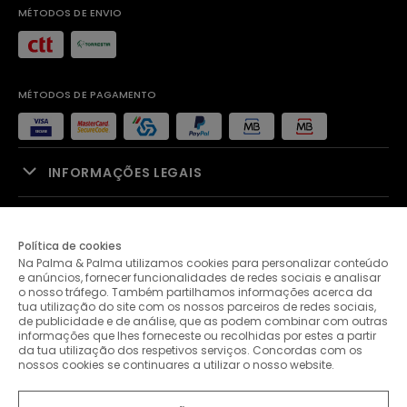
MÉTODOS DE ENVIO
MÉTODOS DE PAGAMENTO
INFORMAÇÕES LEGAIS
APOIO À VENDA
Política de cookies
Na Palma & Palma utilizamos cookies para personalizar conteúdo
PALMA & PALMA
e anúncios, fornecer funcionalidades de redes sociais e analisar
o nosso tráfego. Também partilhamos informações acerca da
tua utilização do site com os nossos parceiros de redes sociais,
APOIO AO CLIENTE
de publicidade e de análise, que as podem combinar com outras
informações que lhes forneceste ou recolhidas por estes a partir
da tua utilização dos respetivos serviços. Concordas com os
nossos cookies se continuares a utilizar o nosso website.
CONTACTOS