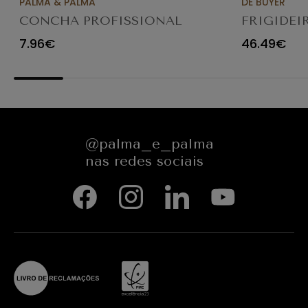
PALMA & PALMA
DE BUYER
CONCHA PROFISSIONAL
FRIGIDEI
8CM 4613LA
ANTIADE
7.96€
46.49€
@palma_e_palma
nas redes sociais