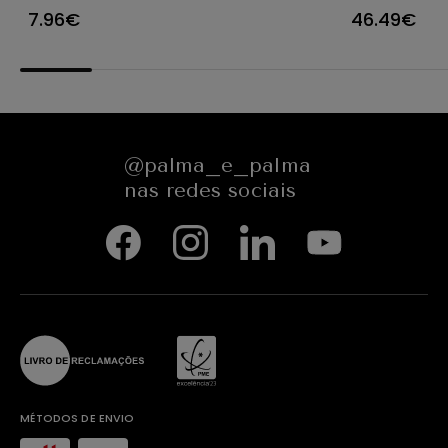
8CM 4613LA
ANTIADE
7.96€
46.49€
@palma_e_palma
nas redes sociais
MÉTODOS DE ENVIO