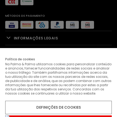
MÉTODOS DE PAGAMENTO
INFORMAÇÕES LEGAIS
APOIO À VENDA
Política de cookies
Na Palma & Palma utilizamos cookies para personalizar conteúdo
PALMA & PALMA
e anúncios, fornecer funcionalidades de redes sociais e analisar
o nosso tráfego. Também partilhamos informações acerca da
tua utilização do site com os nossos parceiros de redes sociais,
APOIO AO CLIENTE
de publicidade e de análise, que as podem combinar com outras
informações que lhes forneceste ou recolhidas por estes a partir
da tua utilização dos respetivos serviços. Concordas com os
nossos cookies se continuares a utilizar o nosso website.
CONTACTOS
DEFINIÇÕES DE COOKIES
© 2026 Palma & Palma. Todos os direitos reservados.
* Salvo indicação de contrário as promoções apresentadas são