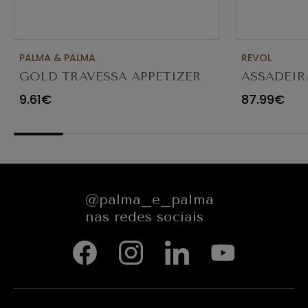
PALMA & PALMA
REVOL
GOLD TRAVESSA APPETIZER
ASSADEIR
Ø23X12CM
CARACTE
9.61€
87.99€
654545
@palma_e_palma
nas redes sociais