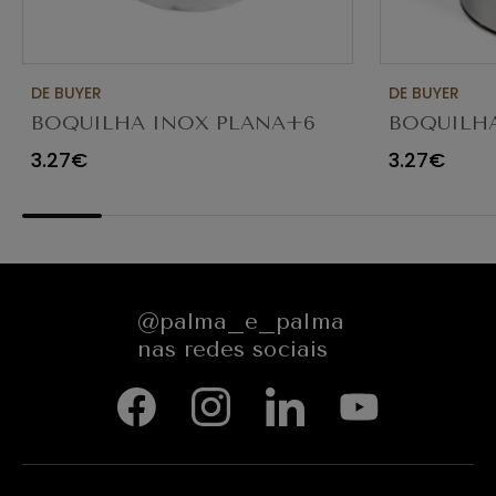
DE BUYER
DE BUYER
BOQUILHA INOX PLANA+6
BOQUILHA
DENTES 20X3MM 2113.08N
ø18MM (8 
3.27€
3.27€
@palma_e_palma
nas redes sociais