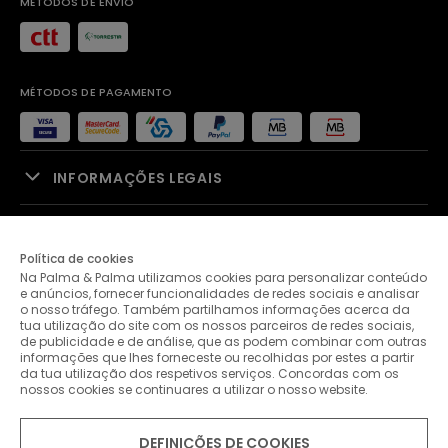
MÉTODOS DE ENVIO
MÉTODOS DE PAGAMENTO
INFORMAÇÕES LEGAIS
APOIO À VENDA
Política de cookies
Na Palma & Palma utilizamos cookies para personalizar conteúdo
PALMA & PALMA
e anúncios, fornecer funcionalidades de redes sociais e analisar
o nosso tráfego. Também partilhamos informações acerca da
tua utilização do site com os nossos parceiros de redes sociais,
APOIO AO CLIENTE
de publicidade e de análise, que as podem combinar com outras
informações que lhes forneceste ou recolhidas por estes a partir
da tua utilização dos respetivos serviços. Concordas com os
nossos cookies se continuares a utilizar o nosso website.
CONTACTOS
DEFINIÇÕES DE COOKIES