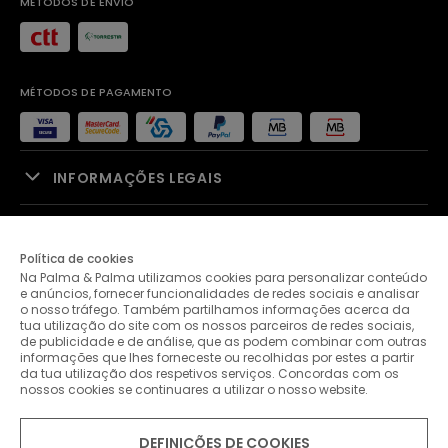
MÉTODOS DE ENVIO
MÉTODOS DE PAGAMENTO
INFORMAÇÕES LEGAIS
APOIO À VENDA
Política de cookies
Na Palma & Palma utilizamos cookies para personalizar conteúdo
PALMA & PALMA
e anúncios, fornecer funcionalidades de redes sociais e analisar
o nosso tráfego. Também partilhamos informações acerca da
tua utilização do site com os nossos parceiros de redes sociais,
APOIO AO CLIENTE
de publicidade e de análise, que as podem combinar com outras
informações que lhes forneceste ou recolhidas por estes a partir
da tua utilização dos respetivos serviços. Concordas com os
nossos cookies se continuares a utilizar o nosso website.
CONTACTOS
DEFINIÇÕES DE COOKIES