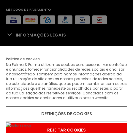
MÉTODOS DE PAGAMENTO
INFORMAÇÕES LEGAIS
APOIO À VENDA
Política de cookies
Na Palma & Palma utilizamos cookies para personalizar conteúdo
PALMA & PALMA
e anúncios, fornecer funcionalidades de redes sociais e analisar
o nosso tráfego. Também partilhamos informações acerca da
tua utilização do site com os nossos parceiros de redes sociais,
APOIO AO CLIENTE
de publicidade e de análise, que as podem combinar com outras
informações que lhes forneceste ou recolhidas por estes a partir
da tua utilização dos respetivos serviços. Concordas com os
nossos cookies se continuares a utilizar o nosso website.
CONTACTOS
DEFINIÇÕES DE COOKIES
© 2026 Palma & Palma. Todos os direitos reservados.
* Salvo indicação de contrário as promoções apresentadas são
válidas até ao dia 31-07-2026
REJEITAR COOKIES