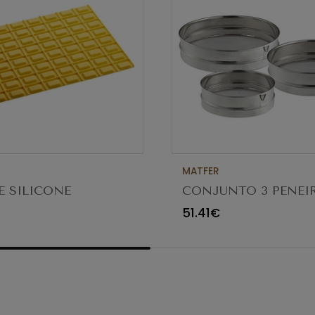
MATFER
E SILICONE
CONJUNTO 3 PENEI
RAÇAO CHOCOLAT
INOX
51.41€
CM