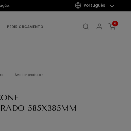
Português
mação.
0
PEDIR ORÇAMENTO
es
Avaliar produto ›
CONE
URADO 585X385MM