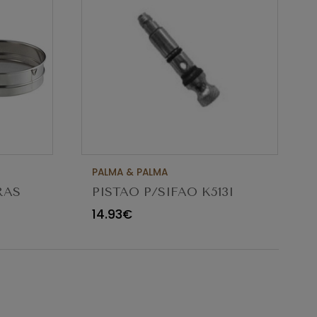
PALMA & PALMA
RAS
PISTAO P/SIFAO K513I
5009001
14.93€