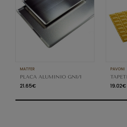
MATFER
PAVONI
PLACA ALUMINIO GN1/1
TAPET
DECO
21.65€
19.02€
25X19