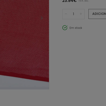
23.94€
IVA inc.
ADICIO
Em stock