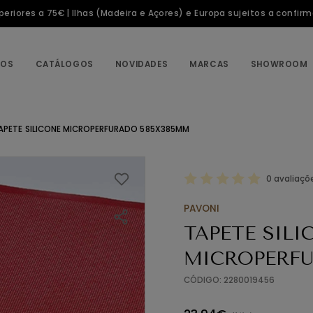
riores a 75€ | Ilhas (Madeira e Açores) e Europa sujeitos a confir
TOS
CATÁLOGOS
NOVIDADES
MARCAS
SHOWROOM
APETE SILICONE MICROPERFURADO 585X385MM
0 avaliaçõ
PAVONI
TAPETE SILI
MICROPERF
CÓDIGO: 2280019456