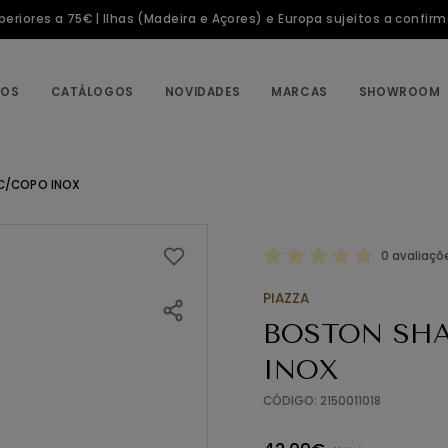
riores a 75€ | Ilhas (Madeira e Açores) e Europa sujeitos a confir
TOS
CATÁLOGOS
NOVIDADES
MARCAS
SHOWROOM
 C/COPO INOX
0 avaliaçõ
PIAZZA
BOSTON SHA
INOX
CÓDIGO: 2150011018