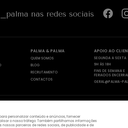
palma nas redes sociais
PALMA & PALMA
APOIO AO CLIE
SEGUNDA A SEXTA
QUEM SOMOS
9H ÀS 18H
O
BLOG
FINS DE SEMANA E
RECRUTAMENTO
FERIADOS ENCERR
CONTACTOS
GERAL@PALMA-PAL
ara personalizar conteúdo e anúncios, fornecer
nalisar o nosso tráfego. Também partilhamos informações
s nossos parceiros de redes sociais, de publicidade e de