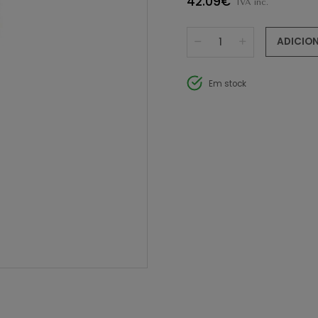
42.09€
IVA inc.
ADICIO
Em stock