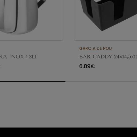
GARCIA DE POU
RA INOX 1.3LT
BAR CADDY 24x14,5x1
153.79
€
6.89€