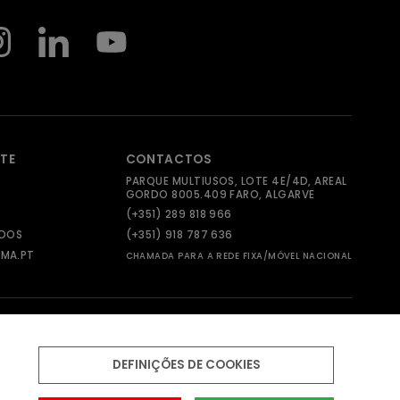
NTE
CONTACTOS
PARQUE MULTIUSOS, LOTE 4E/4D, AREAL
GORDO 8005.409 FARO, ALGARVE
(+351) 289 818 966
ADOS
(+351) 918 787 636
MA.PT
CHAMADA PARA A REDE FIXA/MÓVEL NACIONAL
DEFINIÇÕES DE COOKIES