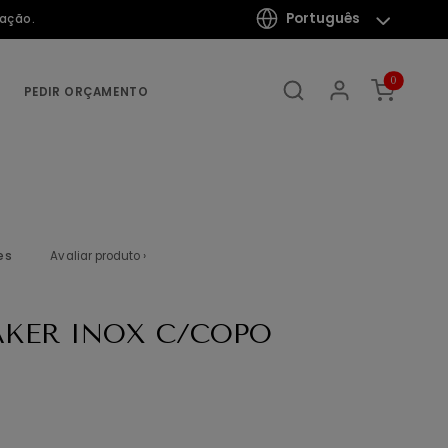
Português
mação.
0
PEDIR ORÇAMENTO
es
Avaliar produto ›
KER INOX C/COPO