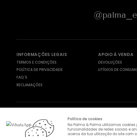
@palma_e_
INFORMAÇÕES LEGAIS
APOIO À VENDA
TERMOS E CONDIÇÕES
DEVOLUÇÕES
POLÍTICA DE PRIVACIDADE
LITÍGIOS DE CONSUM
FAQ´S
RECLAMAÇÕES
MÉTODOS DE ENVIO
MÉTODOS DE PAGAMENTO
Política de cookies
Na Palma & Palma utilizamos cookies p
funcionalidades de redes sociais e a
acerca da tua utilização do site com o