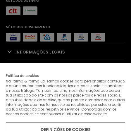
MÉTODOS DE ENVIO
MÉTODOS DE PAGAMENTO
INFORMAÇÕES LEGAIS
APOIO À VENDA
Política de cookies
Na Palma & Palma utilizamos cookies para personalizar conteúdo
PALMA & PALMA
e anúncios, fornecer funcionalidades de redes sociais e analisar
o nosso tráfego. Também partilhamos informações acerca da
tua utilização do site com os nossos parceiros de redes sociais,
APOIO AO CLIENTE
de publicidade e de análise, que as podem combinar com outras
informações que lhes forneceste ou recolhidas por estes a partir
da tua utilização dos respetivos serviços. Concordas com os
nossos cookies se continuares a utilizar o nosso website.
CONTACTOS
DEFINIÇÕES DE COOKIES