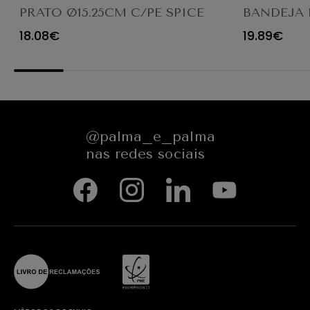
PRATO Ø15.25CM C/PE SPICE
BANDEJA
SAFFRON 6214RT003
GN2/4 FAV
18.08€
19.89€
@palma_e_palma
nas redes sociais