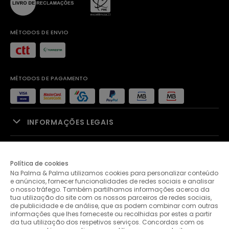
MÉTODOS DE ENVIO
MÉTODOS DE PAGAMENTO
INFORMAÇÕES LEGAIS
APOIO À VENDA
Política de cookies
Na Palma & Palma utilizamos cookies para personalizar conteúdo
PALMA & PALMA
e anúncios, fornecer funcionalidades de redes sociais e analisar
o nosso tráfego. Também partilhamos informações acerca da
tua utilização do site com os nossos parceiros de redes sociais,
APOIO AO CLIENTE
de publicidade e de análise, que as podem combinar com outras
informações que lhes forneceste ou recolhidas por estes a partir
da tua utilização dos respetivos serviços. Concordas com os