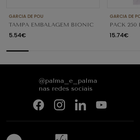
GARCIA DE POU
GARCIA DE P
TAMPA EMBALAGEM BIONIC
PACK 250
250ML PACK 50UN
JANELA EC
5.54€
15.74€
ROUN
@palma_e_palma
nas redes sociais