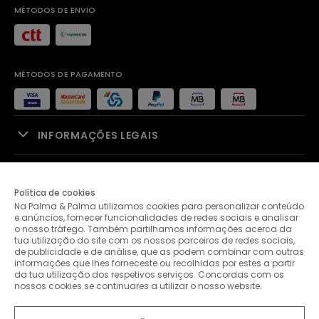
MÉTODOS DE ENVIO
MÉTODOS DE PAGAMENTO
INFORMAÇÕES LEGAIS
APOIO À VENDA
Política de cookies
Na Palma & Palma utilizamos cookies para personalizar conteúdo
PALMA & PALMA
e anúncios, fornecer funcionalidades de redes sociais e analisar
o nosso tráfego. Também partilhamos informações acerca da
tua utilização do site com os nossos parceiros de redes sociais,
APOIO AO CLIENTE
de publicidade e de análise, que as podem combinar com outras
informações que lhes forneceste ou recolhidas por estes a partir
da tua utilização dos respetivos serviços. Concordas com os
nossos cookies se continuares a utilizar o nosso website.
CONTACTOS