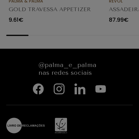
PALMA & PALMA
REVOL
GOLD TRAVESSA APPETIZER
ASSADEIR
Ø23X12CM
CARACTE
9.61€
87.99€
654545
@palma_e_palma
nas redes sociais