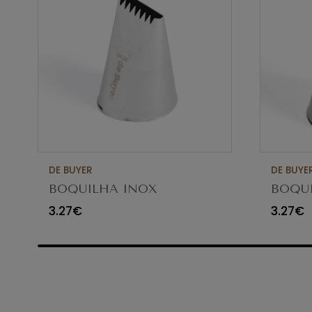
DE BUYER
DE BUYE
BOQUILHA INOX
BOQUI
PLANA+6 DENTES
F8 ø1
3.27€
3.27€
20X3MM 2113.08N
2112.25