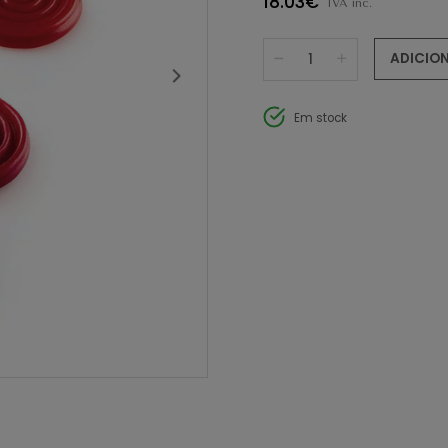
18.03€
IVA inc.
ADICIO
Em stock