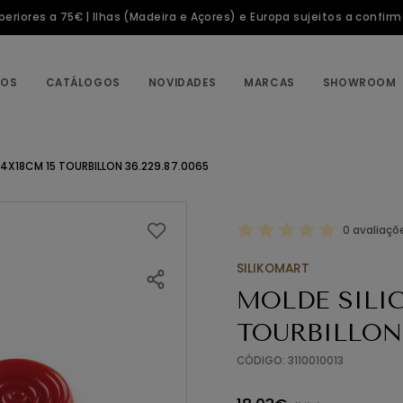
riores a 75€ | Ilhas (Madeira e Açores) e Europa sujeitos a confir
TOS
CATÁLOGOS
NOVIDADES
MARCAS
SHOWROOM
34X18CM 15 TOURBILLON 36.229.87.0065
0 avaliaçõ
SILIKOMART
MOLDE SILIC
TOURBILLON 
CÓDIGO: 3110010013