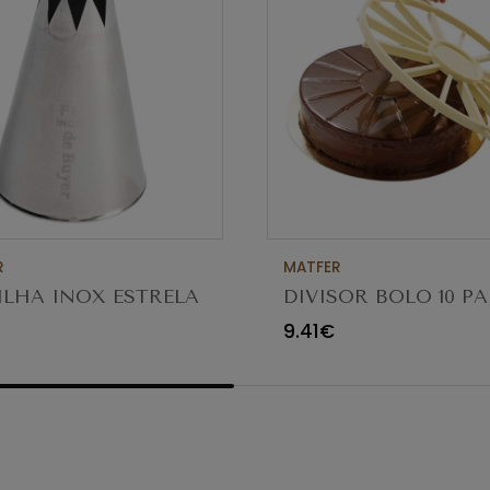
R
MATFER
LHA INOX ESTRELA
DIVISOR BOLO 10 P
8MM (8 DENTES)
9.41€
N