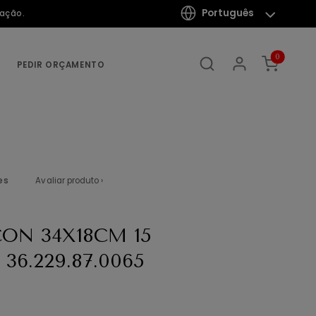
Português
mação.
0
PEDIR ORÇAMENTO
es
Avaliar produto ›
ON 34X18CM 15
36.229.87.0065