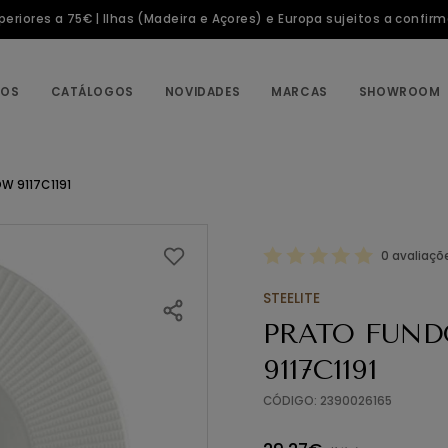
riores a 75€ | Ilhas (Madeira e Açores) e Europa sujeitos a confir
TOS
CATÁLOGOS
NOVIDADES
MARCAS
SHOWROOM
W 9117C1191
0 avaliaçõ
STEELITE
PRATO FUND
9117C1191
CÓDIGO: 2390026165