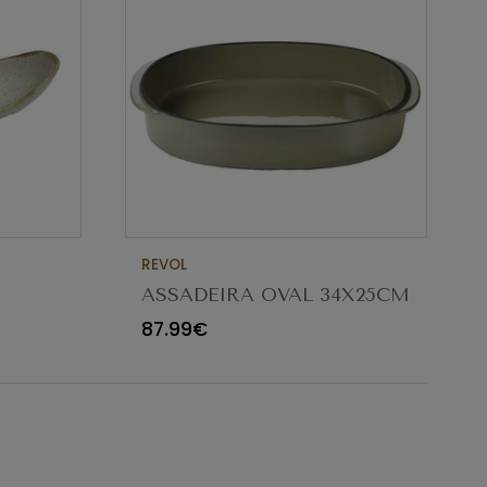
REVOL
ASSADEIRA OVAL 34X25CM
M
CARACTERE CARDAMOMO
87.99€
654545