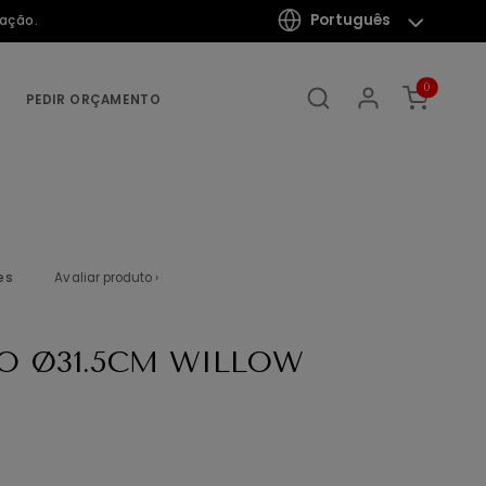
Português
mação.
0
PEDIR ORÇAMENTO
es
Avaliar produto ›
O Ø31.5CM WILLOW