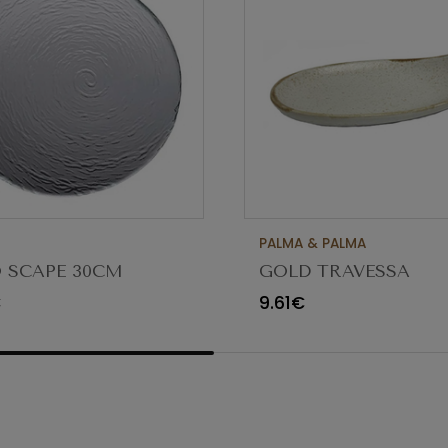
PALMA & PALMA
 SCAPE 30CM
GOLD TRAVESSA
O TRANSPARENTE
APPETIZER Ø23X12C
€
9.61€
80 (C6)