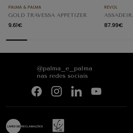
PALMA & PALMA
REVOL
GOLD TRAVESSA APPETIZER
ASSADEIR
Ø23X12CM
CARACTE
9.61€
87.99€
654545
@palma_e_palma
nas redes sociais