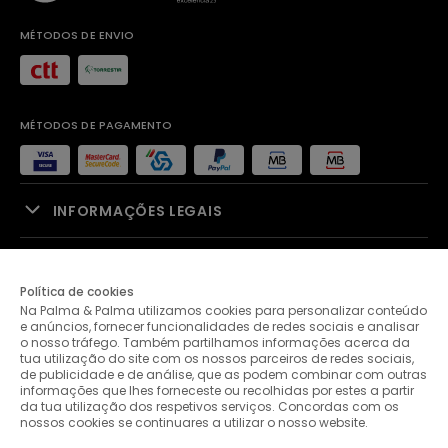
MÉTODOS DE ENVIO
MÉTODOS DE PAGAMENTO
INFORMAÇÕES LEGAIS
APOIO À VENDA
Política de cookies
Na Palma & Palma utilizamos cookies para personalizar conteúdo
PALMA & PALMA
e anúncios, fornecer funcionalidades de redes sociais e analisar
o nosso tráfego. Também partilhamos informações acerca da
tua utilização do site com os nossos parceiros de redes sociais,
APOIO AO CLIENTE
de publicidade e de análise, que as podem combinar com outras
informações que lhes forneceste ou recolhidas por estes a partir
da tua utilização dos respetivos serviços. Concordas com os
nossos cookies se continuares a utilizar o nosso website.
CONTACTOS