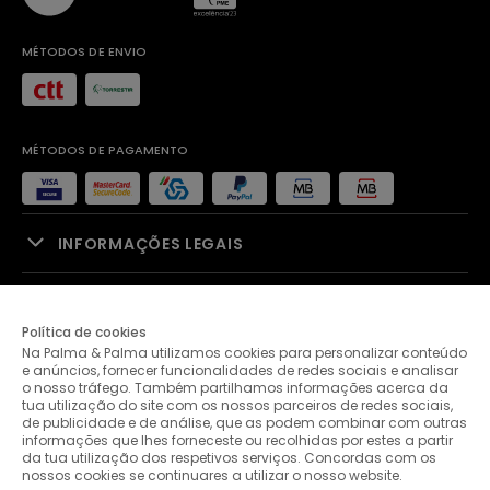
MÉTODOS DE ENVIO
MÉTODOS DE PAGAMENTO
INFORMAÇÕES LEGAIS
APOIO À VENDA
Política de cookies
Na Palma & Palma utilizamos cookies para personalizar conteúdo
PALMA & PALMA
e anúncios, fornecer funcionalidades de redes sociais e analisar
o nosso tráfego. Também partilhamos informações acerca da
tua utilização do site com os nossos parceiros de redes sociais,
APOIO AO CLIENTE
de publicidade e de análise, que as podem combinar com outras
informações que lhes forneceste ou recolhidas por estes a partir
da tua utilização dos respetivos serviços. Concordas com os
nossos cookies se continuares a utilizar o nosso website.
CONTACTOS