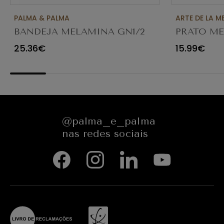
PALMA & PALMA
ARTE DE LA M
BANDEJA MELAMINA GN1/2
PRATO M
OAK 1210WER5
Ø26.7CM T
25.36€
15.99€
@palma_e_palma
nas redes sociais