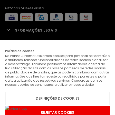
MÉTODOS DE PAGAMENTO
INFORMAÇÕES LEGAIS
APOIO À VENDA
Política de cookies
Na Palma & Palma utilizamos cookies para personalizar conteúdo
PALMA & PALMA
e anúncios, fornecer funcionalidades de redes sociais e analisar
o nosso tráfego. Também partilhamos informações acerca da
tua utilização do site com os nossos parceiros de redes sociais,
APOIO AO CLIENTE
de publicidade e de análise, que as podem combinar com outras
informações que lhes forneceste ou recolhidas por estes a partir
da tua utilização dos respetivos serviços. Concordas com os
nossos cookies se continuares a utilizar o nosso website.
CONTACTOS
DEFINIÇÕES DE COOKIES
© 2026 Palma & Palma. Todos os direitos reservados.
* Salvo indicação de contrário as promoções apresentadas são
válidas até ao dia 07-08-2026
REJEITAR COOKIES