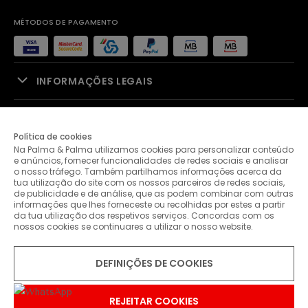
MÉTODOS DE PAGAMENTO
INFORMAÇÕES LEGAIS
APOIO À VENDA
Política de cookies
Na Palma & Palma utilizamos cookies para personalizar conteúdo
PALMA & PALMA
e anúncios, fornecer funcionalidades de redes sociais e analisar
o nosso tráfego. Também partilhamos informações acerca da
tua utilização do site com os nossos parceiros de redes sociais,
APOIO AO CLIENTE
de publicidade e de análise, que as podem combinar com outras
informações que lhes forneceste ou recolhidas por estes a partir
da tua utilização dos respetivos serviços. Concordas com os
nossos cookies se continuares a utilizar o nosso website.
CONTACTOS
DEFINIÇÕES DE COOKIES
© 2026 Palma & Palma. Todos os direitos reservados.
* Salvo indicação de contrário as promoções apresentadas são
válidas até ao dia 10-08-2026
REJEITAR COOKIES