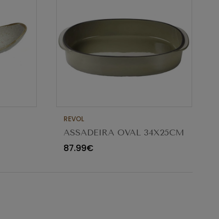
REVOL
ASSADEIRA OVAL 34X25CM
M
CARACTERE CARDAMOMO
87.99€
654545