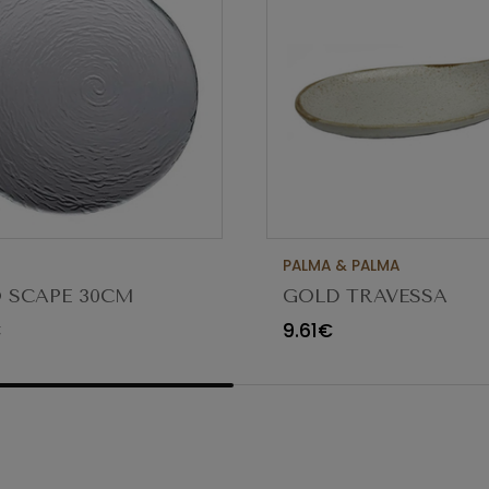
PALMA & PALMA
 SCAPE 30CM
GOLD TRAVESSA
O TRANSPARENTE
APPETIZER Ø23X12C
€
9.61€
80 (C6)