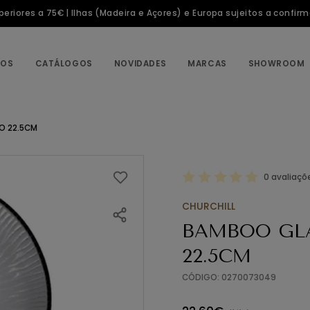
riores a 75€ | Ilhas (Madeira e Açores) e Europa sujeitos a confir
TOS
CATÁLOGOS
NOVIDADES
MARCAS
SHOWROOM
O 22.5CM
0 avaliaçõ
CHURCHILL
BAMBOO GLA
22.5CM
CÓDIGO: 0270073049