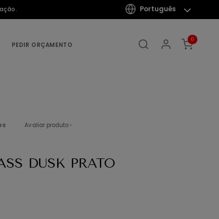
Português
mação.
0
PEDIR ORÇAMENTO
es
Avaliar produto ›
SS DUSK PRATO