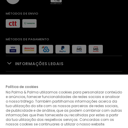
MÉTODOS DE ENVIO
MÉTODOS DE PAGAMENTO
INFORMAÇÕES LEGAIS
APOIO À VENDA
Política de cookies
Na Palma & Palma utilizamos cookies para personalizar conteúdo
PALMA & PALMA
e anúncios, fornecer funcionalidades de redes sociais e analisar
o nosso tráfego. Também partilhamos informações acerca da
tua utilização do site com os nossos parceiros de redes sociais,
APOIO AO CLIENTE
de publicidade e de análise, que as podem combinar com outras
informações que lhes forneceste ou recolhidas por estes a partir
da tua utilização dos respetivos serviços. Concordas com os
nossos cookies se continuares a utilizar o nosso website.
CONTACTOS