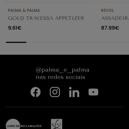
PALMA & PALMA
REVOL
GOLD TRAVESSA APPETIZER
ASSADEIR
Ø23X12CM
CARACTE
9.61€
87.99€
654545
@palma_e_palma
nas redes sociais