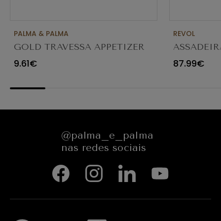
PALMA & PALMA
REVOL
GOLD TRAVESSA APPETIZER
ASSADEIR
Ø23X12CM
CARACTE
9.61€
87.99€
654545
@palma_e_palma
nas redes sociais