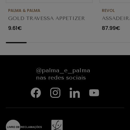
PALMA & PALMA
REVOL
GOLD TRAVESSA APPETIZER
ASSADEIR
Ø23X12CM
CARACTE
9.61€
87.99€
654545
@palma_e_palma
nas redes sociais