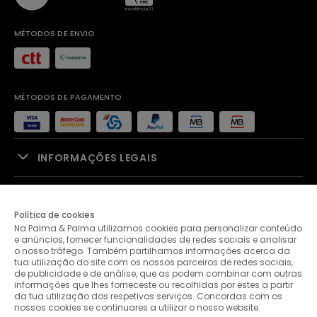
MÉTODOS DE ENVIO
MÉTODOS DE PAGAMENTO
INFORMAÇÕES LEGAIS
APOIO À VENDA
Política de cookies
Na Palma & Palma utilizamos cookies para personalizar conteúdo
PALMA & PALMA
e anúncios, fornecer funcionalidades de redes sociais e analisar
o nosso tráfego. Também partilhamos informações acerca da
tua utilização do site com os nossos parceiros de redes sociais,
APOIO AO CLIENTE
de publicidade e de análise, que as podem combinar com outras
informações que lhes forneceste ou recolhidas por estes a partir
da tua utilização dos respetivos serviços. Concordas com os
nossos cookies se continuares a utilizar o nosso website.
CONTACTOS