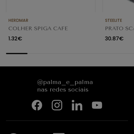
HERDMAR
STEELITE
COLHER SPIGA CAFE
PRATO SC
TRANSPAR
1.32€
30.87€
@palma_e_palma
nas redes sociais