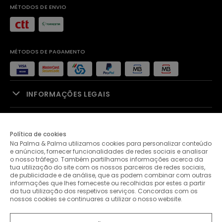
MÉTODOS DE ENVIO
MÉTODOS DE PAGAMENTO
INFORMAÇÕES LEGAIS
APOIO À VENDA
Política de cookies
Na Palma & Palma utilizamos cookies para personalizar conteúdo
PALMA & PALMA
e anúncios, fornecer funcionalidades de redes sociais e analisar
o nosso tráfego. Também partilhamos informações acerca da
tua utilização do site com os nossos parceiros de redes sociais,
APOIO AO CLIENTE
de publicidade e de análise, que as podem combinar com outras
informações que lhes forneceste ou recolhidas por estes a partir
da tua utilização dos respetivos serviços. Concordas com os
nossos cookies se continuares a utilizar o nosso website.
CONTACTOS