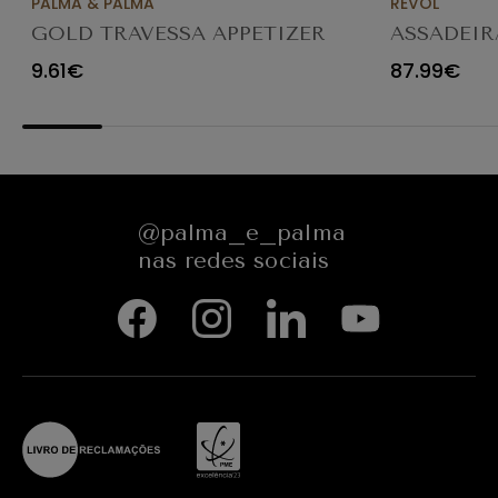
PALMA & PALMA
REVOL
GOLD TRAVESSA APPETIZER
ASSADEIR
Ø23X12CM
CARACTE
9.61€
87.99€
654545
@palma_e_palma
nas redes sociais