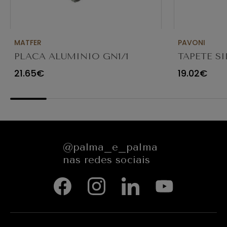
MATFER
PAVONI
PLACA ALUMINIO GN1/1
TAPETE S
DECORAÇ
21.65€
19.02€
25X19CM
@palma_e_palma
nas redes sociais