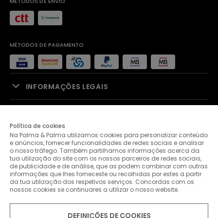
MÉTODOS DE ENVIO
MÉTODOS DE PAGAMENTO
INFORMAÇÕES LEGAIS
APOIO À VENDA
Política de cookies
Na Palma & Palma utilizamos cookies para personalizar conteúdo
PALMA & PALMA
e anúncios, fornecer funcionalidades de redes sociais e analisar
o nosso tráfego. Também partilhamos informações acerca da
tua utilização do site com os nossos parceiros de redes sociais,
APOIO AO CLIENTE
de publicidade e de análise, que as podem combinar com outras
informações que lhes forneceste ou recolhidas por estes a partir
da tua utilização dos respetivos serviços. Concordas com os
nossos cookies se continuares a utilizar o nosso website.
CONTACTOS
DEFINIÇÕES DE COOKIES